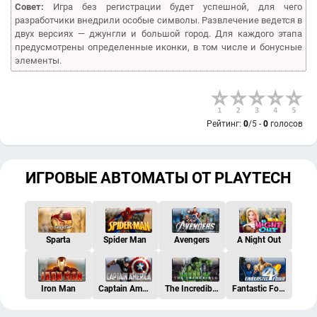
Совет:
Игра без регистрации будет успешной, для чего
разработчики внедрили особые символы. Развлечение ведется в
двух версиях — джунгли и большой город. Для каждого этапа
предусмотрены определенные иконки, в том числе и бонусные
элементы.
Рейтинг:
0
/5 -
0
голосов
ИГРОВЫЕ АВТОМАТЫ ОТ PLAYTECH
Sparta
Spider Man
Avengers
A Night Out
Iron Man
Captain America
The Incredible Hulk
Fantastic Four