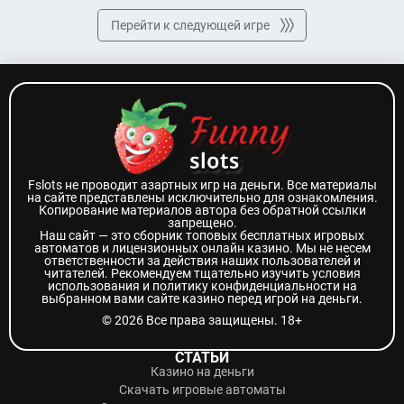
Перейти к следующей игре
Fslots не проводит азартных игр на деньги. Все материалы
на сайте представлены исключительно для ознакомления.
Копирование материалов автора без обратной ссылки
запрещено.
Наш сайт — это сборник топовых бесплатных игровых
автоматов и лицензионных онлайн казино. Мы не несем
ответственности за действия наших пользователей и
читателей. Рекомендуем тщательно изучить условия
использования и политику конфиденциальности на
выбранном вами сайте казино перед игрой на деньги.
© 2026 Все права защищены. 18+
СТАТЬИ
Казино на деньги
Скачать игровые автоматы