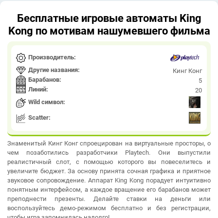
Бесплатные игровые автоматы King
Kong по мотивам нашумевшего фильма
Производитель:
Другие названия:
Кинг Конг
Барабанов:
5
Линий:
20
Wild символ:
Scatter:
Знаменитый Кинг Конг спроецирован на виртуальные просторы, о
чем позаботились разработчики Playtech. Они выпустили
реалистичный слот, с помощью которого вы повеселитесь и
увеличите бюджет. За основу принята сочная графика и приятное
звуковое сопровождение. Аппарат King Kong порадует интуитивно
понятным интерфейсом, а каждое вращение его барабанов может
преподнести презенты. Делайте ставки на деньги или
воспользуйтесь демо-режимом бесплатно и без регистрации,
чтобы игра запомнилась надолго!