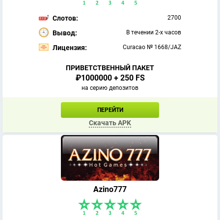
2700
Слотов:
В течении 2-х часов
Вывод:
Curacao № 1668/JAZ
Лицензия:
ПРИВЕТСТВЕННЫЙ ПАКЕТ
₽1000000 + 250 FS
на серию депозитов
ПЕРЕЙТИ
Скачать APK
Azino777