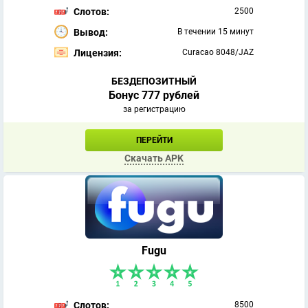
2500
Слотов:
В течении 15 минут
Вывод:
Curacao 8048/JAZ
Лицензия:
БЕЗДЕПОЗИТНЫЙ
Бонус 777 рублей
за регистрацию
ПЕРЕЙТИ
Скачать APK
Fugu
8500
Слотов: