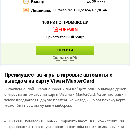
до 30 минут
Вывод:
Curacao No. OGL/2024/169/0146
Лицензия:
100 FS ПО ПРОМОКОДУ
FREEWIN
Приветственный бонус
ПЕРЕЙТИ
Скачать APK
Преимущества игры в игровые автоматы с
выводом на карту Visa и MasterCard
В каждом онлайн казино России вы найдете опцию вывода денег
с игровых автоматов на карты Visa или MasterCard. Администрация
также предлагает и другие платежные методы, но вот почему карта
может быть вашим лучшим выбором:
Низкая комиссия. Банки зарабатывают на комиссиях за
транзакции, но в случае казино они обычно минимальны или