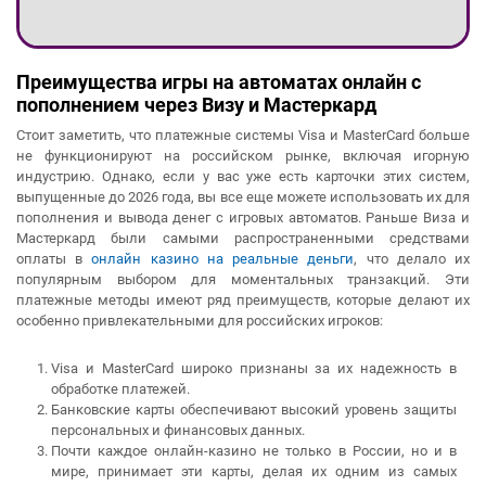
Преимущества игры на автоматах онлайн с
пополнением через Визу и Мастеркард
Стоит заметить, что платежные системы Visa и MasterCard больше
не функционируют на российском рынке, включая игорную
индустрию. Однако, если у вас уже есть карточки этих систем,
выпущенные до 2026 года, вы все еще можете использовать их для
пополнения и вывода денег с игровых автоматов. Раньше Виза и
Мастеркард были самыми распространенными средствами
оплаты в
онлайн казино на реальные деньги
, что делало их
популярным выбором для моментальных транзакций. Эти
платежные методы имеют ряд преимуществ, которые делают их
особенно привлекательными для российских игроков:
Visa и MasterCard широко признаны за их надежность в
обработке платежей.
Банковские карты обеспечивают высокий уровень защиты
персональных и финансовых данных.
Почти каждое онлайн-казино не только в России, но и в
мире, принимает эти карты, делая их одним из самых