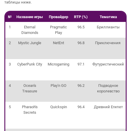
таблицы ниже.
№
Название игры
Провайдер
RTP (%)
Тематика
1
Eternal
Pragmatic
96.5
Бриллианты
Diamonds
Play
2
Mystic Jungle
NetEnt
96.8
Приключения
3
CyberPunk City
Microgaming
97.1
Футуристический
4
Ocean's
Play'n GO
96.2
Подводное
Treasure
королевство
5
Pharaoh's
Quickspin
96.4
Древний Египет
Secrets