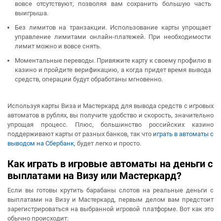
вовсе отсутствуют, позволяя вам сохранить большую часть
выигрыша.
Без лимитов на транзакции. Использование карты упрощает
управление лимитами онлайн-платежей. При необходимости
лимит можно и вовсе снять.
Моментальные переводы. Привяжите карту к своему профилю в
казино и пройдите верификацию, а когда придет время вывода
средств, операции будут обработаны мгновенно.
Используя карты Виза и Мастеркард для вывода средств с игровых
автоматов в рублях, вы получите удобство и скорость, значительно
упрощая процесс. Плюс, большинство российских казино
поддерживают карты от разных банков, так что
играть в автоматы с
выводом на Сбербанк
, будет легко и просто.
Как играть в игровые автоматы на деньги с
выплатами на Визу или Мастеркард?
Если вы готовы крутить барабаны слотов на реальные деньги с
выплатами на Визу и Мастеркард, первым делом вам предстоит
зарегистрироваться на выбранной игровой платформе. Вот как это
обычно происходит: