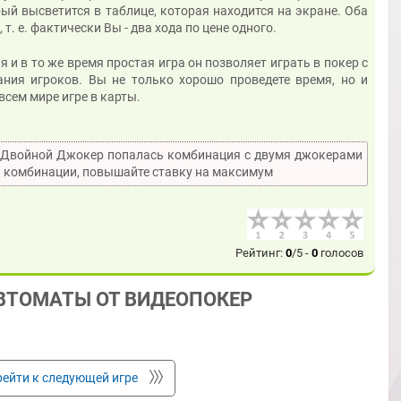
й высветится в таблице, которая находится на экране. Оба
т. е. фактически Вы - два хода по цене одного.
 и в то же время простая игра он позволяет играть в покер с
ания игроков. Вы не только хорошо проведете время, но и
всем мире игре в карты.
р Двойной Джокер попалась комбинация с двумя джокерами
ой комбинации, повышайте ставку на максимум
Рейтинг:
0
/5 -
0
голосов
ВТОМАТЫ ОТ ВИДЕОПОКЕР
рейти к следующей игре