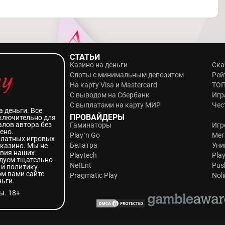
СТАТЬИ
Казино на деньги
Ска
Слоты с минимальным депозитом
Рей
На карту Visa и Mastercard
ТОП
С выводом на Сбербанк
Игр
С выплатами на карту МИР
Чес
а деньги. Все
ПРОВАЙДЕРЫ
ключительно для
лов автора без
Гаминаторы
Игр
ено.
Play`n Go
Мег
платных игровых
Белатра
Уни
казино. Мы не
твия наших
Playtech
Pla
ндуем тщательно
NetEnt
Pus
 и политику
м вами сайте
Pragmatic Play
Noli
ньги.
ы. 18+