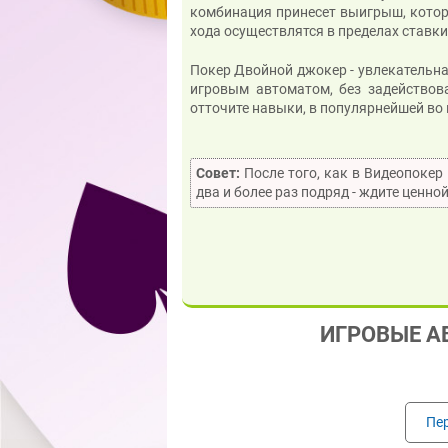
комбинация принесет выигрыш, которы
хода осуществлятся в пределах ставки, 
Покер Двойной джокер - увлекательная
игровым автоматом, без задействов
отточите навыки, в популярнейшей во 
Совет:
После того, как в Видеопоке
два и более раз подряд - ждите ценн
ИГРОВЫЕ А
Пе