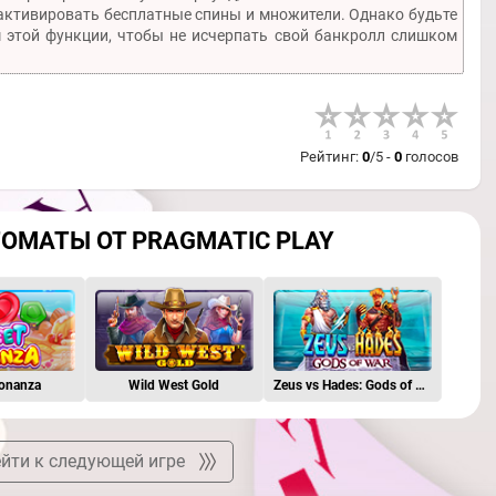
е активировать бесплатные спины и множители. Однако будьте
 этой функции, чтобы не исчерпать свой банкролл слишком
Рейтинг:
0
/5 -
0
голосов
ОМАТЫ ОТ PRAGMATIC PLAY
onanza
Wild West Gold
Zeus vs Hades: Gods of War
йти к следующей игре