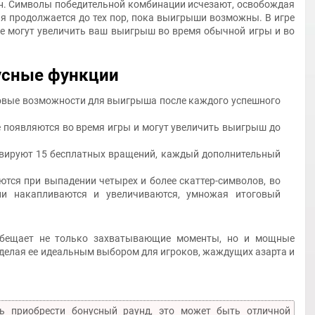
н. Символы победительной комбинации исчезают, освобождая
я продолжается до тех пор, пока выигрыши возможны. В игре
е могут увеличить ваш выигрыш во время обычной игры и во
усные функции
овые возможности для выигрыша после каждого успешного
 появляются во время игры и могут увеличить выигрыш до
ивируют 15 бесплатных вращений, каждый дополнительный
тся при выпадении четырех и более скаттер-символов, во
и накапливаются и увеличиваются, умножая итоговый
ещает не только захватывающие моменты, но и мощные
делая ее идеальным выбором для игроков, жаждущих азарта и
ь приобрести бонусный раунд, это может быть отличной