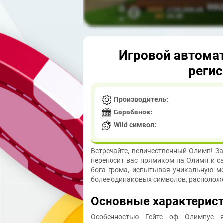
Игровой автомат
регис
Производитель:
Барабанов:
Wild символ:
Встречайте, величественный Олимп! Заг
переносит вас прямиком на Олимп к са
бога грома, испытывая уникальную ме
более одинаковых символов, расположе
Основные характерист
Особенностью Гейтс оф Олимпус 