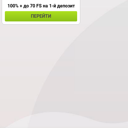
100% + до 70 FS на 1-й депозит
ПЕРЕЙТИ