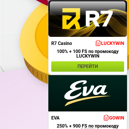
R7 Casino
LUCKYWIN
100% + 100 FS по промокоду
LUCKYWIN
ПЕРЕЙТИ
EVA
GOWIN
250% + 900 FS по промокоду