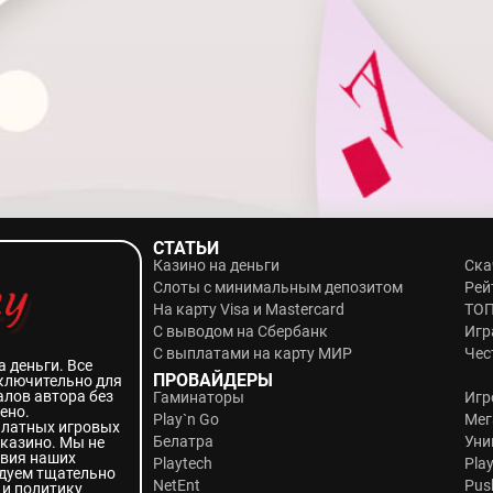
СТАТЬИ
Казино на деньги
Ска
Слоты с минимальным депозитом
Рей
На карту Visa и Mastercard
ТОП
С выводом на Сбербанк
Игр
С выплатами на карту МИР
Чес
а деньги. Все
ПРОВАЙДЕРЫ
ключительно для
лов автора без
Гаминаторы
Игр
ено.
Play`n Go
Мег
платных игровых
Белатра
Уни
казино. Мы не
твия наших
Playtech
Pla
ндуем тщательно
NetEnt
Pus
 и политику