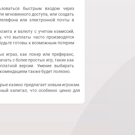
ьзоваться быстрым входом через
я мгновенного доступа, или создать
телефона или электронной почты в
позита и валюту с учетом комиссий,
у, что выплаты часто производятся
и будьте готовы к возможным потерям
х играх, как покер или преферанс,
чать с более простых игр, таких как
сплатной версии. Умение выбирать
екомендациям также будет полезно.
орые казино предлагает новым игрокам.
ный капитал, что особенно ценно для