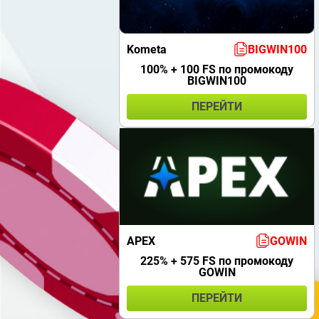
Kometa
BIGWIN100
100% + 100 FS по промокоду
BIGWIN100
ПЕРЕЙТИ
APEX
GOWIN
225% + 575 FS по промокоду
GOWIN
ПЕРЕЙТИ