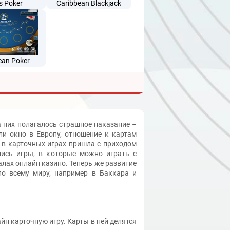
s Poker
Caribbean Blackjack
ean Poker
а них полагалось страшное наказание –
ли окно в Европу, отношение к картам
а в карточных играх пришла с приходом
лись игры, в которые можно играть с
алах онлайн казино. Теперь же развитие
по всему миру, например в Баккара и
йн карточную игру. Карты в ней делятся