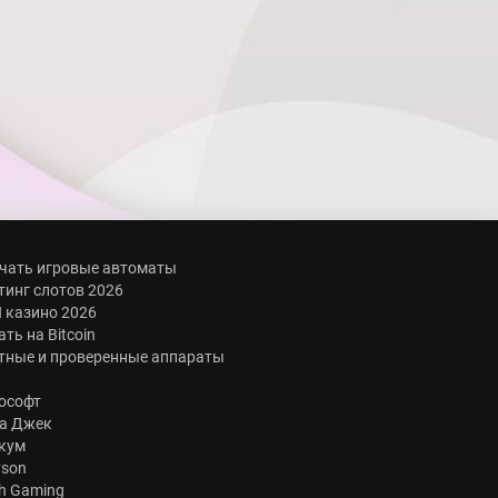
чать игровые автоматы
тинг слотов 2026
 казино 2026
ать на Bitcoin
тные и проверенные аппараты
ософт
а Джек
кум
yson
h Gaming