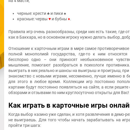
на 4 масти,
черные: крести ♣ и пики ♠
красные: червы
♥
и бубны
♦
.
Правила игр очень разнообразны, среди них есть такие, где о
как в Баккара, но в основном игроку нужно делать выбор, добра
Отношение к карточным играм в мире самое противоречивое – 
полной монополией государства, где-то к ним относятся
бесспорно одно – они приносят необыкновенное чувств
мышление, помогают разобраться в психологи противника.
выиграть в них реально и шансы на выигрыш и проигрыш, при
знакомство с новыми играми, несомненно, лучше именно в 
для этого в любое время. Коллекции игр постоянно попол
картами будут постоянно появляться на сайте, а если решите
обзорами и отзывами по ним круглосуточно открыты для Вас!
Как играть в карточные игры онлай
Когда выбор казино уже сделан, и хотя развлечения в демо-р
не выиграешь. Для того чтобы начать зарабатывать на игра
пройти три шага: