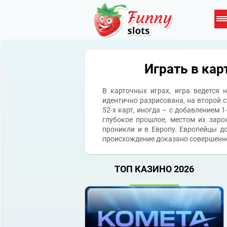
Играть в кар
В карточных играх, игра ведется 
идентично разрисована, на второй с
52-х карт, иногда – с добавлением 
глубокое прошлое, местом их заро
проникли и в Европу. Европейцы д
происхождение доказано совершенно
ТОП КАЗИНО 2026