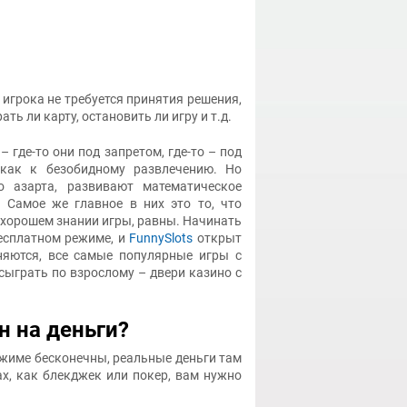
т игрока не требуется принятия решения,
ть ли карту, остановить ли игру и т.д.
где-то они под запретом, где-то – под
 как к безобидному развлечению. Но
о азарта, развивают математическое
 Самое же главное в них это то, что
 хорошем знании игры, равны. Начинать
бесплатном режиме, и
FunnySlots
открыт
няются, все самые популярные игры с
 сыграть по взрослому – двери казино с
н на деньги?
ежиме бесконечны, реальные деньги там
х, как блекджек или покер, вам нужно