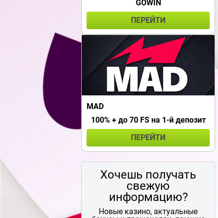
GOWIN
ПЕРЕЙТИ
MAD
100% + до 70 FS на 1-й депозит
ПЕРЕЙТИ
Хочешь получать
свежую
информацию?
Новые казино, актуальные