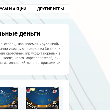
УСЫ И АКЦИИ
ДРУГИЕ ИГРЫ
альные деньги
из сторон, называемая «рубашкой»,
бычно участвуют колоды из 36-ти или
ория карточных игр уходит корнями в
 После, через мореплавателей, они
на сегодняшний день историками их