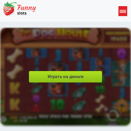
Играть на деньги