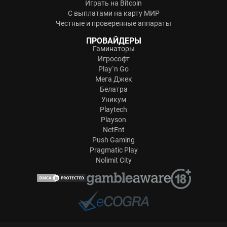
Играть на Bitcoin
С выплатами на карту МИР
Честные и проверенные аппараты
ПРОВАЙДЕРЫ
Гаминаторы
Игрософт
Play`n Go
Мега Джек
Белатра
Уникум
Playtech
Playson
NetEnt
Push Gaming
Pragmatic Play
Nolimit City