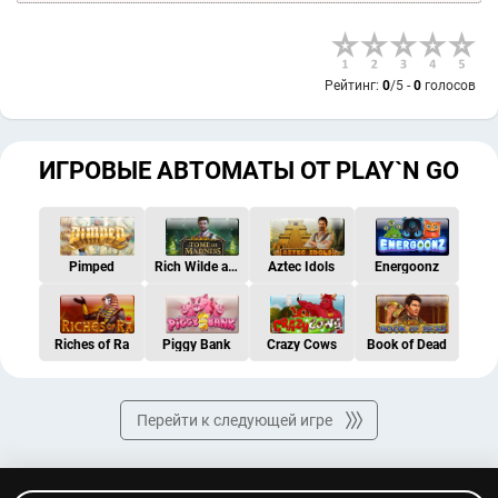
Рейтинг:
0
/5 -
0
голосов
ИГРОВЫЕ АВТОМАТЫ ОТ PLAY`N GO
Pimped
Rich Wilde and the Tome of Madness
Aztec Idols
Energoonz
Riches of Ra
Piggy Bank
Crazy Cows
Book of Dead
Перейти к следующей игре