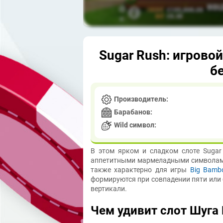
Sugar Rush: игрово
б
Производитель:
Барабанов:
Wild символ:
В этом ярком и сладком слоте Sugar
аппетитными мармеладными символами
также характерно для игры
Big Bamb
формируются при совпадении пяти или 
вертикали.
Чем удивит слот Шуга