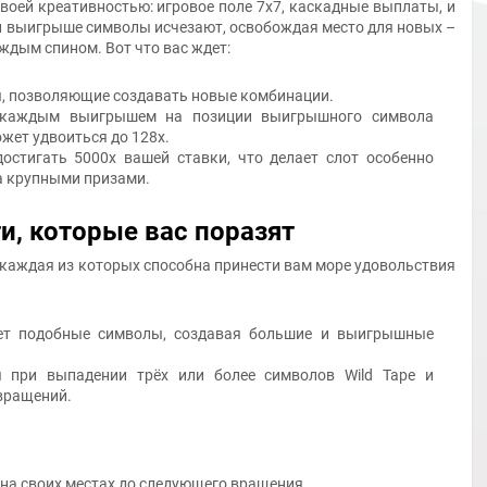
оей креативностью: игровое поле 7x7, каскадные выплаты, и
ри выигрыше символы исчезают, освобождая место для новых –
дым спином. Вот что вас ждет:
, позволяющие создавать новые комбинации.
 каждым выигрышем на позиции выигрышного символа
жет удвоиться до 128x.
тигать 5000x вашей ставки, что делает слот особенно
а крупными призами.
, которые вас поразят
каждая из которых способна принести вам море удовольствия
ет подобные символы, создавая большие и выигрышные
я при выпадении трёх или более символов Wild Tape и
 вращений.
на своих местах до следующего вращения.