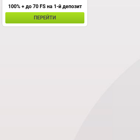
100% + до 70 FS на 1-й депозит
ПЕРЕЙТИ