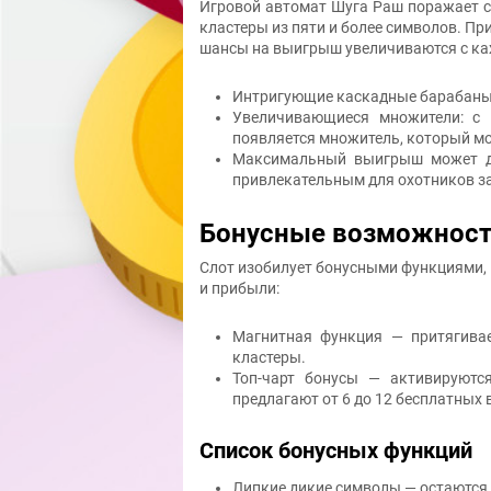
Игровой автомат Шуга Раш поражает св
кластеры из пяти и более символов. П
шансы на выигрыш увеличиваются с каж
Интригующие каскадные барабаны
Увеличивающиеся множители: с
появляется множитель, который мо
Максимальный выигрыш может дос
привлекательным для охотников з
Бонусные возможности
Слот изобилует бонусными функциями, 
и прибыли:
Магнитная функция — притягива
кластеры.
Топ-чарт бонусы — активируютс
предлагают от 6 до 12 бесплатных
Список бонусных функций
Липкие дикие символы — остаются 