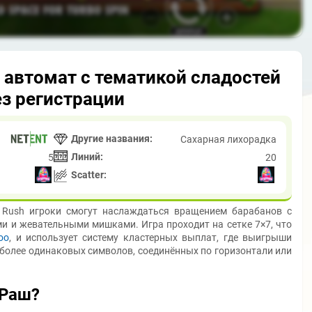
й автомат с тематикой сладостей
ез регистрации
Другие названия:
Сахарная лихорадка
Линий:
5
20
Scatter:
 Rush игроки смогут наслаждаться вращением барабанов с
 и жевательными мишками. Игра проходит на сетке 7×7, что
oo
, и использует систему кластерных выплат, где выигрыши
более одинаковых символов, соединённых по горизонтали или
 Раш?