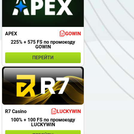
APEX
GOWIN
225% + 575 FS по промокоду
GOWIN
ПЕРЕЙТИ
R7 Casino
LUCKYWIN
100% + 100 FS по промокоду
LUCKYWIN