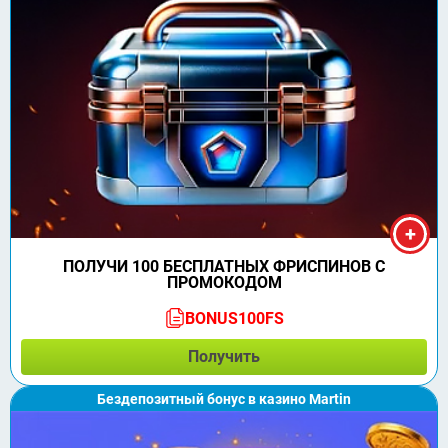
+
ПОЛУЧИ 100 БЕСПЛАТНЫХ ФРИСПИНОВ С
ПРОМОКОДОМ
BONUS100FS
Получить
Бездепозитный бонус в казино Martin