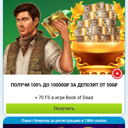
+
ПОЛУЧИ 100% ДО 100000₽ ЗА ДЕПОЗИТ ОТ 500₽
+ 70 FS в игре Book of Dead
Получить
Пакет бонусов за регистрацию в 1Win casino