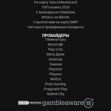
На карту Visa и Mastercard
ТОП казино 2026
С выводом на Сбербанк
Играть на Bitcoin
С выплатами на карту МИР
Честные и проверенные аппараты
ПРОВАЙДЕРЫ
Гаминаторы
Игрософт
Play`n Go
Мега Джек
Белатра
Уникум
Playtech
Playson
NetEnt
Push Gaming
Pragmatic Play
Nolimit City