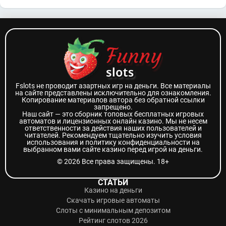
Fslots не проводит азартных игр на деньги. Все материалы
на сайте представлены исключительно для ознакомления.
Копирование материалов автора без обратной ссылки
запрещено.
Наш сайт — это сборник топовых бесплатных игровых
автоматов и лицензионных онлайн казино. Мы не несем
ответственности за действия наших пользователей и
читателей. Рекомендуем тщательно изучить условия
использования и политику конфиденциальности на
выбранном вами сайте казино перед игрой на деньги.
© 2026 Все права защищены. 18+
СТАТЬИ
Казино на деньги
Скачать игровые автоматы
Слоты с минимальным депозитом
Рейтинг слотов 2026