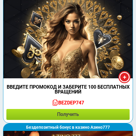
+
ВВЕДИТЕ ПРОМОКОД И ЗАБЕРИТЕ 100 БЕСПЛАТНЫХ
ВРАЩЕНИЙ
BEZDEP747
Получить
Бездепозитный бонус в казино Азино777