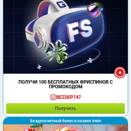
+
ПОЛУЧИ 100 БЕСПЛАТНЫХ ФРИСПИНОВ С
ПРОМОКОДОМ
BEZDEP747
Получить
Бездепозитный бонус в казино Irwin