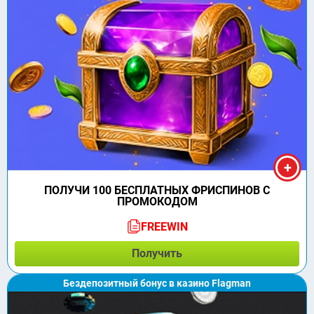
+
ПОЛУЧИ 100 БЕСПЛАТНЫХ ФРИСПИНОВ С
ПРОМОКОДОМ
FREEWIN
Получить
Бездепозитный бонус в казино Flagman